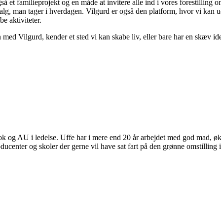
et familieprojekt og en måde at invitere alle ind i vores forestilling 
lg, man tager i hverdagen. Vilgurd er også den platform, hvor vi kan ud
e aktiviteter.
 med Vilgurd, kender et sted vi kan skabe liv, eller bare har en skæv i
 og AU i ledelse. Uffe har i mere end 20 år arbejdet med god mad, øko
ducenter og skoler der gerne vil have sat fart på den grønne omstilling 