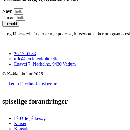
Navn
E-mail
Tilmeld
…og få besked når der er nye podcast, kurser og tanker om grøn omst
26 13 05 83
uffe@koekkenkultur.dk
Engvej 7, Nørhalne, 9430 Vadum
© Køkkenkultur 2026
Linkedin
Facebook
Instagram
spiselige forandringer
Få Uffe på besøg
Kurser
Konsulent