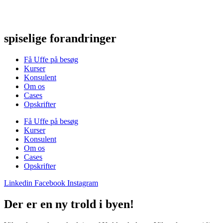
Videre
til
indhold
spiselige forandringer
Få Uffe på besøg
Kurser
Konsulent
Om os
Cases
Opskrifter
Få Uffe på besøg
Kurser
Konsulent
Om os
Cases
Opskrifter
Linkedin
Facebook
Instagram
Der er en ny trold i byen!