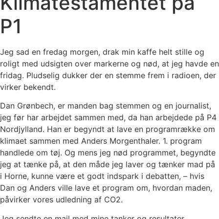
Klimatestamentet på
P1
Jeg sad en fredag morgen, drak min kaffe helt stille og
roligt med udsigten over markerne og nød, at jeg havde en
fridag. Pludselig dukker der en stemme frem i radioen, der
virker bekendt.
Dan Grønbech, er manden bag stemmen og en journalist,
jeg før har arbejdet sammen med, da han arbejdede på P4
Nordjylland. Han er begyndt at lave en programrække om
klimaet sammen med Anders Morgenthaler. 1. program
handlede om tøj. Og mens jeg nød programmet, begyndte
jeg at tænke på, at den måde jeg laver og tænker mad på
i Horne, kunne være et godt indspark i debatten, – hvis
Dan og Anders ville lave et program om, hvordan maden,
påvirker vores udledning af CO2.
Jeg sendte en mail med mine tanker og resultater.