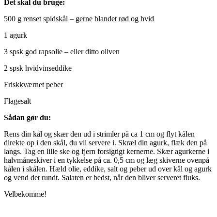
Det skal du bruge:
500 g renset spidskål – gerne blandet rød og hvid
1 agurk
3 spsk god rapsolie – eller ditto oliven
2 spsk hvidvinseddike
Friskkværnet peber
Flagesalt
Sådan gør du:
Rens din kål og skær den ud i strimler på ca 1 cm og flyt kålen
direkte op i den skål, du vil servere i. Skræl din agurk, flæk den på
langs. Tag en lille ske og fjern forsigtigt kernerne. Skær agurkerne i
halvmåneskiver i en tykkelse på ca. 0,5 cm og læg skiverne ovenpå
kålen i skålen. Hæld olie, eddike, salt og peber ud over kål og agurk
og vend det rundt. Salaten er bedst, når den bliver serveret fluks.
Velbekomme!