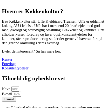
Hvem er Køkkenkultur?
Bag Køkkenkultur står Uffe Kjeldgaard Truelsen. Uffe er uddannet
kok og AU i ledelse. Uffe har i mere end 20 år arbejdet med god
mad, økologi og bæredygtig omstilling i køkkener og kantiner. Uffe
afholder kurser, foredrag og laver også konsulentydelser for
kantiner, råvareproducenter og skoler der gerne vil have sat fart på
den grønne omstilling i deres hverdag.
Lyder det interessant? Så læs mere her:
Kurser
Foredrag
Konsulentydelser
Tilmeld dig nyhedsbrevet
Navn
E-mail
Tilmeld
…og få besked når der er nye podcast, kurser og tanker om grøn