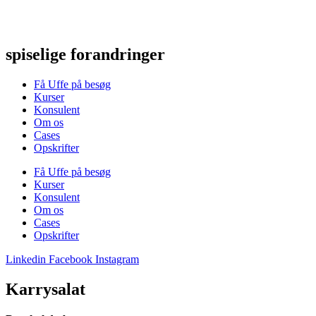
Videre
til
indhold
spiselige forandringer
Få Uffe på besøg
Kurser
Konsulent
Om os
Cases
Opskrifter
Få Uffe på besøg
Kurser
Konsulent
Om os
Cases
Opskrifter
Linkedin
Facebook
Instagram
Karrysalat