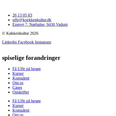
26 13 05 83
uffe@koekkenkultur.dk
Engvej 7, Nørhalne, 9430 Vadum
© Køkkenkultur 2026
Linkedin
Facebook
Instagram
spiselige forandringer
Få Uffe på besøg
Kurser
Konsulent
Om os
Cases
Opskrifter
Få Uffe på besøg
Kurser
Konsulent
Om os