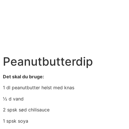
Peanutbutterdip
Det skal du bruge:
1 dl peanutbutter helst med knas
½ d vand
2 spsk sød chilisauce
1 spsk soya