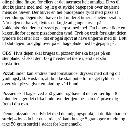
olie på dine fingre, for ellers er det nærmest helt umuligt. Drys til
slut kuglerne med mel, og læg et stykke bagepapir over kuglerne,
mens de hæver. Der bliver en hel bradepande fyldt med pizza af
hver klump. Dejen skal hæve i lidt under 3 timer i stuetemperatur.
Når dejen er hævet, flyttes en kugle ad gangen over på
køkkenbordet, der er drysset generøst med mel. Du behøver ikke en
kagerulle for at gøre pizzabunden tynd. Tryk og træk forsigtigt dejen
tyndere lidt efter lidt – det er også sjovt at have ungerne med til. Løft
til slut dejen forsigtigt over på en bageplade med bagepapir på.
OBS. Hvis dejen skal bruges til pizzaer der ska bages på en
stenplade, så skal der 100 g hvedemel mere i, end det står i
opskriften.
Pizzabunden kan smøres med tomatsauce, drysses med ost og dit
yndlingsfyld. Husk nu, at du ikke skal putte for meget fyld på – en
overfyldt pizza giver en blød og våd bund.
Pizzaen skal bages ved 250 grader og have til den er færdig – 8
minutter tager det cirka i min ovn derhjemme – du må prøve dig
frem i din ovn.
Denne pizzadej er udviklet med det udgangspunkt, at du ikke har en
surdej – hvis du har en surdej, så kan du tage 5 gram gær mindre og
tage 50 gram surdej i stedet for kærnemælk.