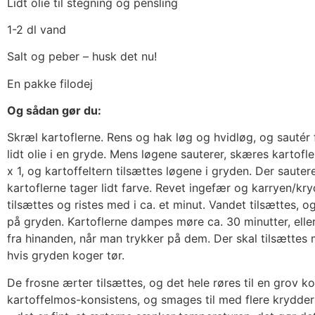
Lidt olie til stegning og pensling
1-2 dl vand
Salt og peber – husk det nu!
En pakke filodej
Og sådan gør du:
Skræl kartoflerne. Rens og hak løg og hvidløg, og sautér 
lidt olie i en gryde. Mens løgene sauterer, skæres kartofler
x 1, og kartoffeltern tilsættes løgene i gryden. Der sauteres
kartoflerne tager lidt farve. Revet ingefær og karryen/kry
tilsættes og ristes med i ca. et minut. Vandet tilsættes, o
på gryden. Kartoflerne dampes møre ca. 30 minutter, eller 
fra hinanden, når man trykker på dem. Der skal tilsættes
hvis gryden koger tør.
De frosne ærter tilsættes, og det hele røres til en grov k
kartoffelmos-konsistens, og smages til med flere krydder