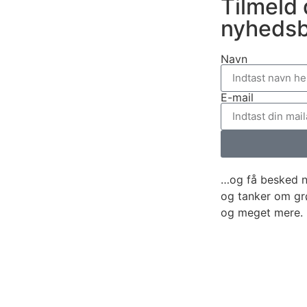
Tilmeld 
nyhedsb
Navn
E-mail
…og få besked n
og tanker om gr
og meget mere. H