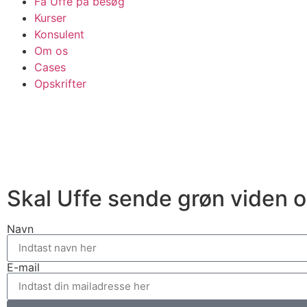
Få Uffe på besøg
Kurser
Konsulent
Om os
Cases
Opskrifter
Skal Uffe sende grøn viden og
Navn
E-mail