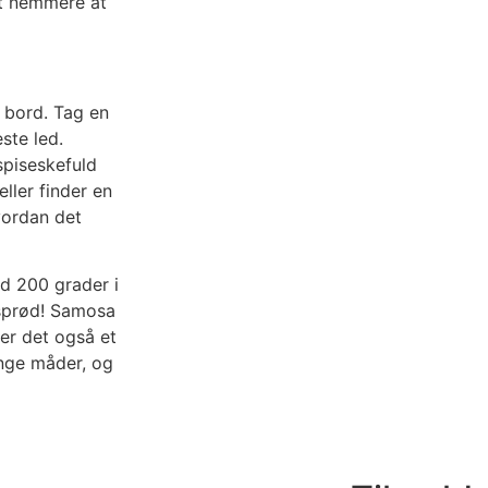
et nemmere at
 bord. Tag en
ste led.
spiseskefuld
ller finder en
hvordan det
d 200 grader i
asprød! Samosa
er det også et
ange måder, og