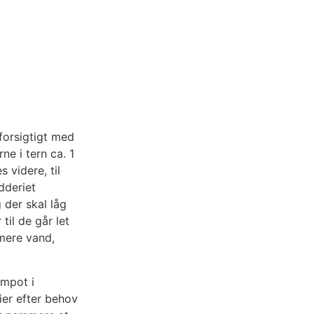
forsigtigt med
ne i tern ca. 1
 videre, til
dderiet
g der skal låg
til de går let
 mere vand,
ompot i
ier efter behov