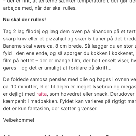
– det er fint, at ærterne sænker temperaturen, det gør d
arbejde med, når der skal rulles.
Nu skal der rulles!
Tag 2 lag filodej og læg dem oven på hinanden på et tørt
skarp kniv eller et pizzahjul og skær 5 baner på det brede
Banerne skal være ca. 8 cm brede. Så lægger du en stor 
fyld i den ene ende, og så spørger du kokken i køkkenet, e
film på nettet – der er mange film, der helt enkelt viser, 
gøres – og det er umuligt at forklare på skrift…
De foldede samosa pensles med olie og bages i ovnen ve
ca. 10 minutter, eller til dejen er meget lysebrun og meg
er dejligt med
raita
, som hovedret eller snack. Derudover 
kæmpehit i madpakken. Fyldet kan varieres på rigtigt m
det er kun fantasien, der sætter grænser.
Velbekomme!