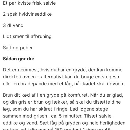
Et par kviste frisk salvie
2 spsk hvidvinseddike
3 dl vand
Lidt smør til afbruning
Salt og peber
Sådan gør du:
Det er nemmest, hvis du har en gryde, der kan komme
direkte i ovnen – alternativt kan du bruge en stegeso
eller en bradepande med et låg, når kødet skal i ovnen.
Brun dit kød af i en gryde på komfuret. Når du er glad,
og din gris er brun og lækker, så skal du tilsætte dine
løg, som du har skåret i ringe. Lad løgene stege
sammen med grisen i ca. 5 minutter. Tilsæt salvie,
eddike og vand. Sæt låg på gryden og hele herligheden
sættes ind i din ovn på 160 grader i 1 time og 45