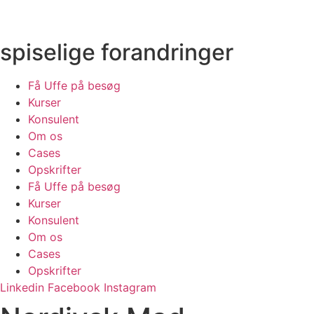
Videre
til
indhold
spiselige forandringer
Få Uffe på besøg
Kurser
Konsulent
Om os
Cases
Opskrifter
Få Uffe på besøg
Kurser
Konsulent
Om os
Cases
Opskrifter
Linkedin
Facebook
Instagram